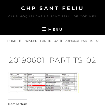
Skip
CHP SANT FELIU
to
content
CLUB HOQUEI PATINS SANT FELIU DE CODINES
MENU
HOME
20190601_PARTITS_02
20190601_PARTITS_02
20190601_PARTITS_02
Comparteix