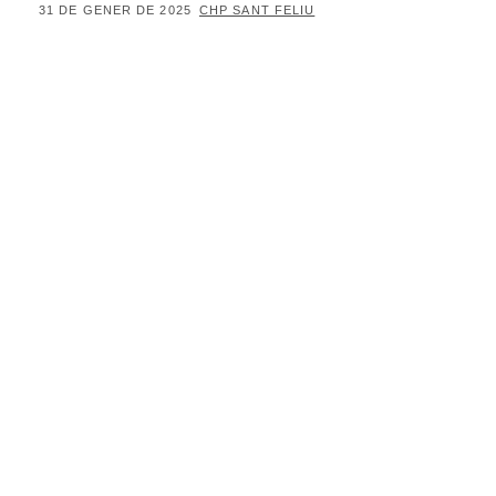
POSTED
BY
31 DE GENER DE 2025
CHP SANT FELIU
ON