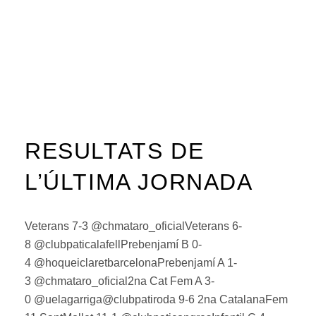
RESULTATS DE
L’ÚLTIMA JORNADA
Veterans 7-3 @chmataro_oficialVeterans 6-
8 @clubpaticalafellPrebenjamí B 0-
4 @hoqueiclaretbarcelonaPrebenjamí A 1-
3 @chmataro_oficial2na Cat Fem A 3-
0 @uelagarriga@clubpatiroda 9-6 2na CatalanaFem