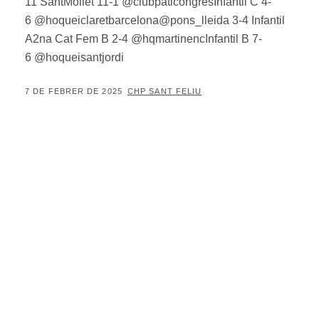
11 SantMollet 11-1 @clubpaticongresInfantil C 4-
6 @hoqueiclaretbarcelona@pons_lleida 3-4 Infantil
A2na Cat Fem B 2-4 @hqmartinencInfantil B 7-
6 @hoqueisantjordi
POSTED
BY
7 DE FEBRER DE 2025
CHP SANT FELIU
ON