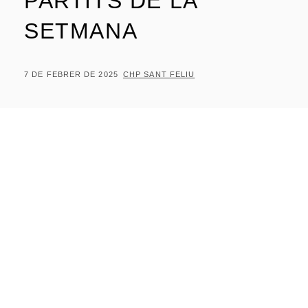
PARTITS DE LA
SETMANA
POSTED
BY
7 DE FEBRER DE 2025
CHP SANT FELIU
ON