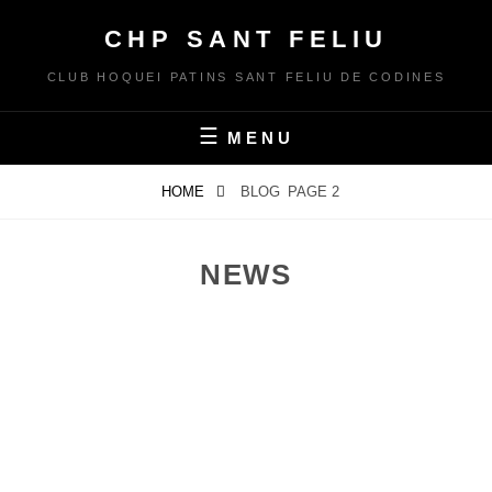
Skip
CHP SANT FELIU
to
content
CLUB HOQUEI PATINS SANT FELIU DE CODINES
MENU
HOME
BLOG
PAGE 2
NEWS