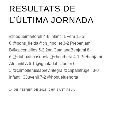
RESULTATS DE
L’ÚLTIMA JORNADA
@hoqueimartorell 4-8 Infantil BFem 15 5-
0 @pons_lleida@ch_ripollet 3-2 Prebenjamí
B@cpcentelles 5-2 2na CatalanaBenjamí 8-
6 @clubpatimasquefa@chcorbera 4-1 Prebenjamí
AInfantil A 6-1 @igualadahcJúnior 6-
3 @chmollerussaprevintegral@chpalafrugell 3-0
Infantil CJuvenil 7-2 @hoqueiuehorta
POSTED
BY
14 DE FEBRER DE 2025
CHP SANT FELIU
ON