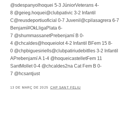
@sdespanyolhoquei 5-3 JúniorVeterans 4-
8 @geieg.hoquei@clubpativic 3-2 Infantil
C@reusdeportiuoficial 0-7 Juvenil@cpilasagrera 6-7
Benjamí#OkLligaPlata 6-
7 @shummassanetPrebenjamí B 0-
4 @chcaldes@hoqueiolot 4-2 Infantil BFem 15 8-
0 @chpbiguesiriells@clubpatiriudebitlles 3-2 Infantil
APrebenjamí A 1-4 @hoqueicastelletFem 11
SantMollet 0-4 @chcaldes2na Cat Fem B 0-
7 @hcsantjust
POSTED
BY
13 DE MARÇ DE 2025
CHP SANT FELIU
ON