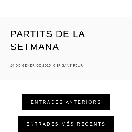
PARTITS DE LA
SETMANA
POSTED
BY
24 DE GENER DE 2025
CHP SANT FELIU
ON
Navegació
ENTRADES ANTERIORS
d'entrades
ENTRADES MÉS RECENTS