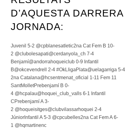
D’AQUESTA DARRERA
JORNADA:
Juvenil 5-2 @cpblanesatletic2na Cat Fem B 10-
2 @clubolesapati@cerdanyola_ch 7-4
Benjamí@andorrahoqueiclub 0-9 Infantil
B@okcevendrell 2-4 #OkLligaPlata@uelagarriga 5-4
2na Catalana@hcsentmenat_oficial 1-11 Fem 11
SantMolletPrebenjamí B 0-
4 @hcpalau@hoquei_club_valls 6-1 Infantil
CPrebenjamí A 3-
2 @hoqueisitges@clubvilassarhoquei 2-4
JúniorInfantil A 5-3 @cpcubelles2na Cat Fem A 6-
1 @hqmartinenc