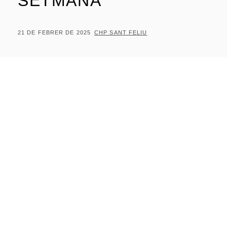
SETMANA
POSTED
BY
21 DE FEBRER DE 2025
CHP SANT FELIU
ON