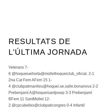
RESULTATS DE
L’ÚLTIMA JORNADA
Veterans 7-
6 @hoqueiuehorta@mollethoqueiclub_oficial. 2-1
2na Cat Fem AFem 15 1-
4 @clubpatimanlleu@hoquei.se.salle.bonanova 2-2
Prebenjamí A@hoqueisantjosep 3-3 Prebenjamí
BFem 11 SantMollet 12-
2 @cpcubelles@clubpaticongres 0-4 Infantil