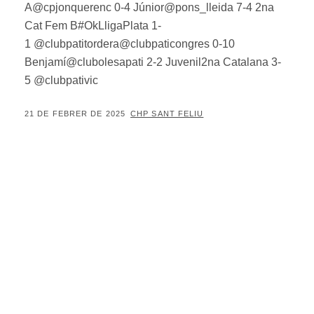
A@cpjonquerenc 0-4 Júnior@pons_lleida 7-4 2na
Cat Fem B#OkLligaPlata 1-
1 @clubpatitordera@clubpaticongres 0-10
Benjamí@clubolesapati 2-2 Juvenil2na Catalana 3-
5 @clubpativic
POSTED
BY
21 DE FEBRER DE 2025
CHP SANT FELIU
ON