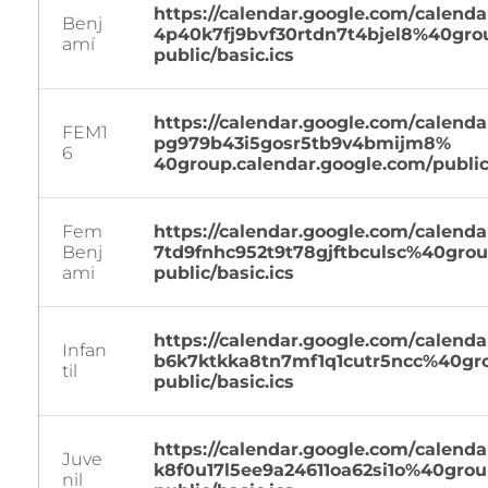
https://calendar.google.com/
calendar
Benj
4p40k7fj9bvf30rtdn7t4bjel8%
40grou
amí
public/basic.ics
https://calendar.google.com/
calendar
FEM1
pg979b43i5gosr5tb9v4bmijm8%
6
40group.calendar.google.com/
public
Fem
https://calendar.google.com/
calendar
Benj
7td9fnhc952t9t78gjftbculsc%
40grou
ami
public/basic.ics
https://calendar.google.com/
calendar
Infan
b6k7ktkka8tn7mf1q1cutr5ncc%
40gro
til
public/basic.ics
https://calendar.google.com/
calendar
Juve
k8f0u17l5ee9a24611oa62si1o%
40grou
nil