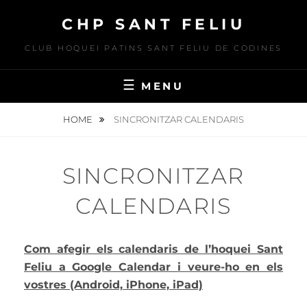
Skip
CHP SANT FELIU
to
content
CLUB HOQUEI PATINS SANT FELIU DE CODINES
MENU
HOME
SINCRONITZAR CALENDARIS
SINCRONITZAR
CALENDARIS
Com afegir els calendaris de l’hoquei Sant
Feliu a Google Calendar i veure-ho en els
vostres (Android, iPhone, iPad)