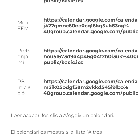
public/basic.ics
https://calendar.google.com/
calendar
Mini
j427qmnc60ee0cq16kq5uk63ng%
FEM
40group.calendar.google.com/
public
PreB
https://calendar.google.com/
calendar
enja
hou5l673d9d4p46g04f2b0i3uk%
40gr
mí
public/basic.ics
PB-
https://calendar.google.com/
calendar
Inicia
m2ik05odgf58m2vkkd545i9lbo%
ció
40group.calendar.google.com/
public
I per acabar, fes clic a Afegeix un calendari.
El calendari es mostra a la llista “Altres