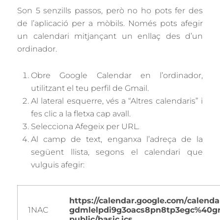
Son 5 senzills passos, però no ho pots fer des
de l’aplicació per a mòbils. Només pots afegir
un calendari mitjançant un enllaç des d’un
ordinador.
Obre Google Calendar en l’ordinador,
utilitzant el teu perfil de Gmail.
Al lateral esquerre, vés a “Altres calendaris” i
fes clic a la fletxa cap avall.
Selecciona Afegeix per URL.
Al camp de text, enganxa l’adreça de la
següent llista, segons el calendari que
vulguis afegir:
https://calendar.google.com/
calendar
1NAC
gdmlelpdi9g3oacs8pn8tp3egc%
40gr
public/basic.ics