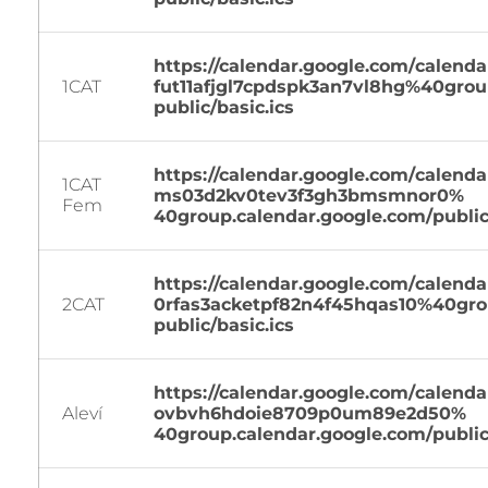
https://calendar.google.com/
calendar
1CAT
fut11afjgl7cpdspk3an7vl8hg%
40grou
public/basic.ics
https://calendar.google.com/
calendar
1CAT
ms03d2kv0tev3f3gh3bmsmnor0%
Fem
40group.calendar.google.com/
public
https://calendar.google.com/
calendar
2CAT
0rfas3acketpf82n4f45hqas10%
40gro
public/basic.ics
https://calendar.google.com/
calendar
Aleví
ovbvh6hdoie8709p0um89e2d50%
40group.calendar.google.com/
public