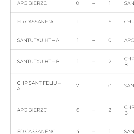
APG BIERZO
0
–
1
SAN
FD CASSANENC
1
–
5
CHP
SANTUTXU HT – A
1
–
0
APG
CHP
SANTUTXU HT – B
1
–
2
B
CHP SANT FELIU –
7
–
0
SAN
A
CHP
APG BIERZO
6
–
2
B
FD CASSANENC
4
–
1
SAN