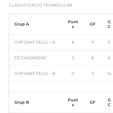
CLASSIFICACIÓ TRIANGULAR
Punt
G
Grup A
GF
s
C
CHP SANT FELIU – A
6
9
0
FD CASSANENC
3
8
6
CHP SANT FELIU – B
0
3
14
Punt
G
Grup B
GF
s
C