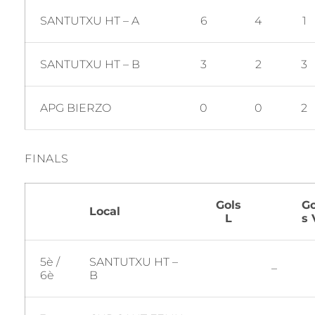
SANTUTXU HT – A
6
4
1
SANTUTXU HT – B
3
2
3
APG BIERZO
0
0
2
FINALS
Gols
Go
Local
L
s 
5è /
SANTUTXU HT –
–
6è
B