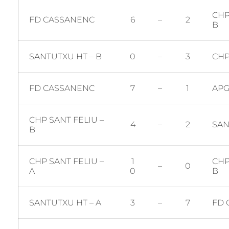
CHP
FD CASSANENC
6
–
2
B
SANTUTXU HT – B
0
–
3
CHP
FD CASSANENC
7
–
1
APG
CHP SANT FELIU –
4
–
2
SAN
B
CHP SANT FELIU –
1
CHP
–
0
A
0
B
SANTUTXU HT – A
3
–
7
FD 