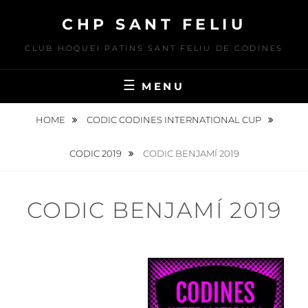
Skip
CHP SANT FELIU
to
content
CLUB HOQUEI PATINS SANT FELIU DE CODINES
MENU
HOME
CODIC CODINES INTERNATIONAL CUP
CODIC 2019
CODIC BENJAMÍ 2019
CODIC BENJAMÍ 2019