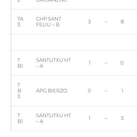
TA
CHP SANT
3
–
8
3
FELIU – B
T
SANTUTXU HT
1
–
0
B1
– A
T
B
APG BIERZO
0
–
1
3
T
SANTUTXU HT
1
–
3
B1
– A