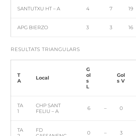
SANTUTXU HT – A
4
7
19
APG BIERZO
3
3
16
RESULTATS TRIANGULARS
G
T
ol
Gol
Local
A
s
s V
L
TA
CHP SANT
6
–
0
1
FELIU – A
TA
FD
0
–
3
2
CASSANENC