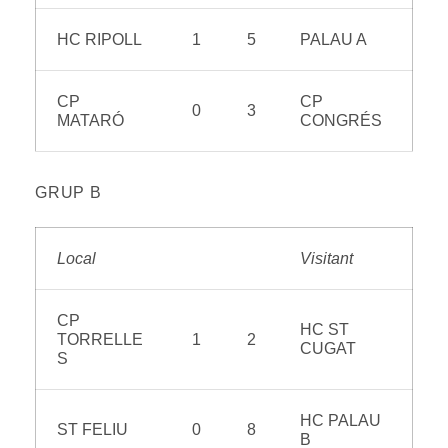
HC RIPOLL
1
5
PALAU A
CP
CP
0
3
MATARÓ
CONGRÉS
GRUP B
Local
Visitant
CP
HC ST
TORRELLE
1
2
CUGAT
S
HC PALAU
ST FELIU
0
8
B