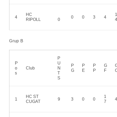
HC
4
0
0
3
4
RIPOLL
0
Grup B
P
P
U
P
P
P
G
o
Club
N
G
E
P
F
s
T
S
HC ST
1
1
9
3
0
0
CUGAT
7