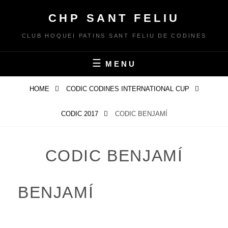
Skip
CHP SANT FELIU
to
content
CLUB HOQUEI PATINS SANT FELIU DE CODINES
MENU
HOME
CODIC CODINES INTERNATIONAL CUP
CODIC 2017
CODIC BENJAMÍ
CODIC BENJAMÍ
BENJAMÍ