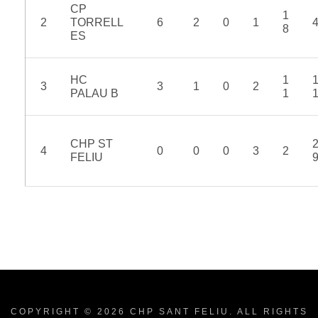
CP
1
2
TORRELL
6
2
0
1
8
ES
HC
1
3
3
1
0
2
PALAU B
1
CHP ST
4
0
0
0
3
2
FELIU
COPYRIGHT © 2026
CHP SANT FELIU
. ALL RIGHTS