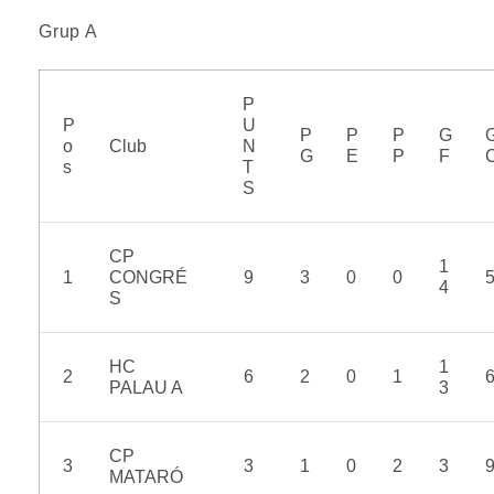
Grup A
P
P
U
P
P
P
G
o
Club
N
G
E
P
F
s
T
S
CP
1
1
CONGRÉ
9
3
0
0
4
S
HC
1
2
6
2
0
1
PALAU A
3
CP
3
3
1
0
2
3
MATARÓ