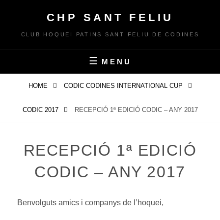
Skip
CHP SANT FELIU
to
content
CLUB HOQUEI PATINS SANT FELIU DE CODINES
MENU
HOME
CODIC CODINES INTERNATIONAL CUP
CODIC 2017
RECEPCIÓ 1ª EDICIÓ CODIC – ANY 2017
RECEPCIÓ 1ª EDICIÓ
CODIC – ANY 2017
Benvolguts amics i companys de l’hoquei,