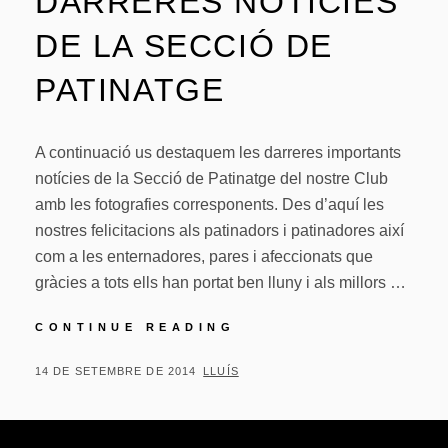
DARRERES NOTÍCIES
DE LA SECCIÓ DE
PATINATGE
A continuació us destaquem les darreres importants
notícies de la Secció de Patinatge del nostre Club
amb les fotografies corresponents. Des d’aquí les
nostres felicitacions als patinadors i patinadores així
com a les enternadores, pares i afeccionats que
gràcies a tots ells han portat ben lluny i als millors …
DARRERES
CONTINUE READING
NOTÍCIES
DE
POSTED
BY
14 DE SETEMBRE DE 2014
LLUÍS
LA
ON
SECCIÓ
DE
PATINATGE