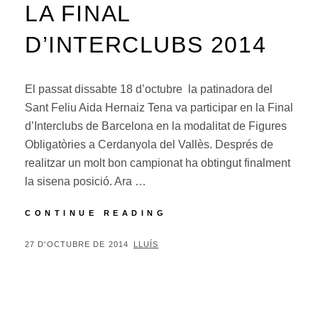
LA FINAL
D’INTERCLUBS 2014
El passat dissabte 18 d’octubre la patinadora del
Sant Feliu Aida Hernaiz Tena va participar en la Final
d’Interclubs de Barcelona en la modalitat de Figures
Obligatòries a Cerdanyola del Vallès. Després de
realitzar un molt bon campionat ha obtingut finalment
la sisena posició. Ara …
AIDA
CONTINUE READING
HERNAIZ
6A
POSTED
BY
27 D'OCTUBRE DE 2014
LLUÍS
EN
ON
LA
FINAL
D’INTERCLUBS
2014