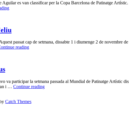
 Aguilar es van classificar per la Copa Barcelona de Patinatge Artístic.
Carla
ading
Canet
i
Maite
Aguilar
eliu
classificades
per
cap de setmana, dissabte 1 i diumenge 2 de novembre de 2014 el
la
Gran
ontinue reading
Copa
Èxit
Barcelona
de
les
Finals
us
de
Patinatge
o va participar la setmana passada al Mundial de Patinatge Artístic disp
a
El
gran i …
Continue reading
St.
Germas
Feliu
Wis
 by
Catch Themes
cinquens
al
Mundial
de
Reus