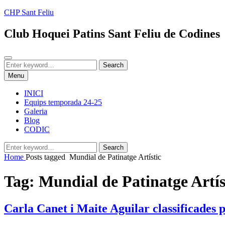
Skip
CHP Sant Feliu
to
content
Club Hoquei Patins Sant Feliu de Codines
Search
Search
Search
for:
Menu
INICI
Equips temporada 24-25
Galeria
Blog
CODIC
Search
Search
for:
Home
Posts tagged
Mundial de Patinatge Artístic
Tag:
Mundial de Patinatge Artís
Carla Canet i Maite Aguilar classificades 