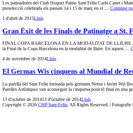
Les patinadores del Club Hoquei Patins Sant Feliu Carla Canet i Maite
preselecció celebrada els passats 14 i 15 de març en el …
Continue re
Posted
by
1 d'abril de 2015
Lluís
on
Gran Èxit de les Finals de Patinatge a St. F
FINAL COPA BARCELONA EN LA MODALITAT DE LLIURE Aquest passat 
la Final de la Copa Barcelona en la modalitat de lliure. En aquest …
C
Posted
by
4 de novembre de 2014
Lluís
on
El Germas Wis cinquens al Mundial de Re
La parella del Sant Feliu formada pels germans Nerea i Javier Wis Brav
Parelles Artístiques van aconseguir la cinquena posició final en una 
Posted
by
13 d'octubre de 2014
13 d'octubre de 2014
Lluís
on
Copyright © 2026
CHP Sant Feliu
. All Rights Reserved. | Fotografie
Scroll
Up