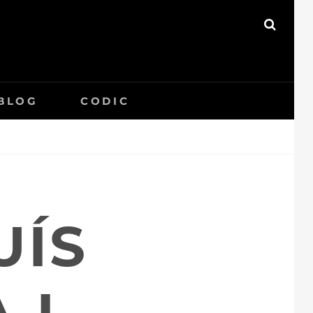
SEAR
BLOG
CODIC
UÍS