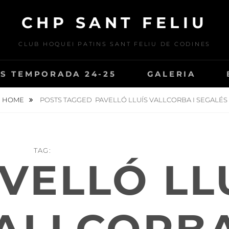
CHP SANT FELIU
CLUB HOQUEI PATINS SANT FELIU DE CODINES
S TEMPORADA 24-25
GALERIA
HOME
POSTS TAGGED
PAVELLÓ LLUÍS VALLCORBA I SEGALÉS
TAG:
VELLÓ LL