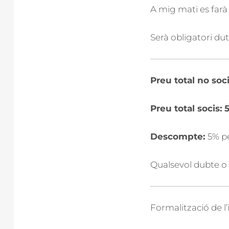
A mig mati es far
Serà obligatori dut
Preu total no soci
Preu total socis: 
Descompte:
5% p
Qualsevol dubte o
Formalització de l’