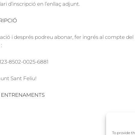
ari d’inscripció en l’enllaç adjunt.
RIPCIÓ
ació i després podreu abonar, fer ingrés al compte del 
:
123-8502-0025-6881
unt Sant Feliu!
S ENTRENAMENTS
To provide th