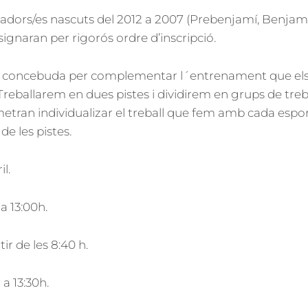
adors/es nascuts del 2012 a 2007 (Prebenjamí, Benjamí i
ssignaran per rigorós ordre d’inscripció.
tà concebuda per complementar l´entrenament que els
 Treballarem en dues pistes i dividirem en grups de treb
tran individualizar el treball que fem amb cada esport
 de les pistes.
il.
a 13:00h.
tir de les 8:40 h.
 a 13:30h.