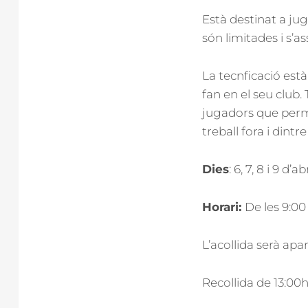
Està destinat a jug
són limitades i s’a
La tecnficació es
fan en el seu club.
jugadors que perme
treball fora i dintre
Dies
: 6, 7, 8 i 9 d’abr
Horari:
De les 9:00 
L’acollida serà apar
Recollida de 13:00h