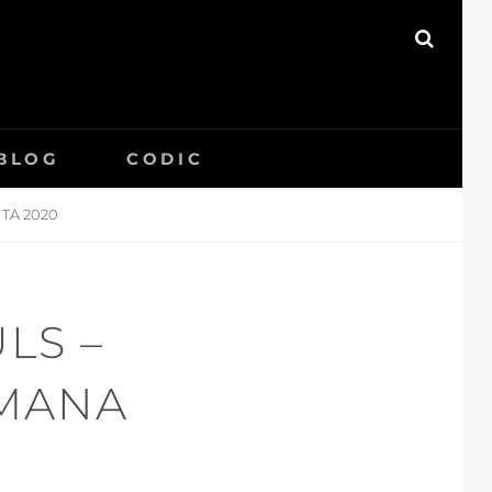
SEAR
BLOG
CODIC
TA 2020
LS –
TMANA