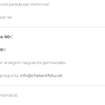
à una parada per esmorzar.
xar-se.
s: 60
€
50
€
er al segon i següents germans/es.
 pregunta:
info@chpsantfeliu.cat
inscripció: