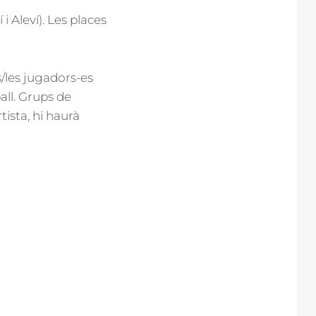
 Aleví). Les places
/les jugadors-es
all. Grups de
ista, hi haurà