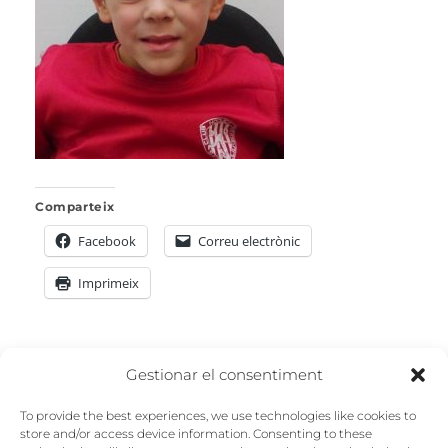
Comparteix
Facebook
Correu electrònic
Imprimeix
Navegació
Gestionar el consentiment
PREVIOUS
d'entrades
To provide the best experiences, we use technologies like cookies to
Previous
1
store and/or access device information. Consenting to these