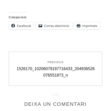
Comparteix
Facebook
Correu electrònic
Imprimeix
Navegació
PREVIOUS
d'entrades
Previous
1526170_10206079197716433_204936526
post:
076551873_n
DEIXA UN COMENTARI