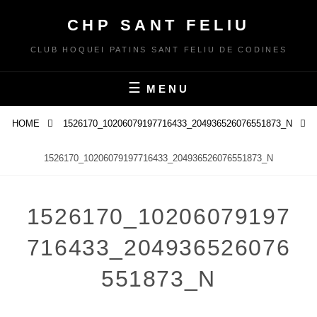
Skip
CHP SANT FELIU
to
content
CLUB HOQUEI PATINS SANT FELIU DE CODINES
MENU
HOME
1526170_10206079197716433_204936526076551873_N
1526170_10206079197716433_204936526076551873_N
1526170_10206079197
716433_204936526076
551873_N