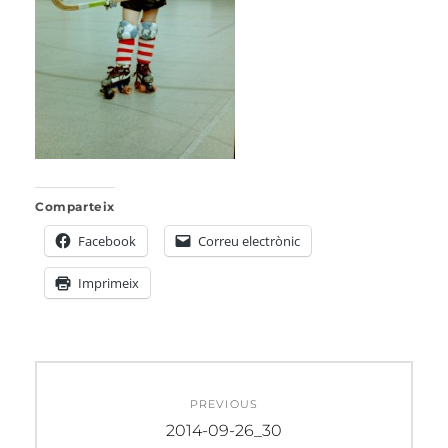
Comparteix
Facebook
Correu electrònic
Imprimeix
Navegació
PREVIOUS
d'entrades
Previous
2014-09-26_30