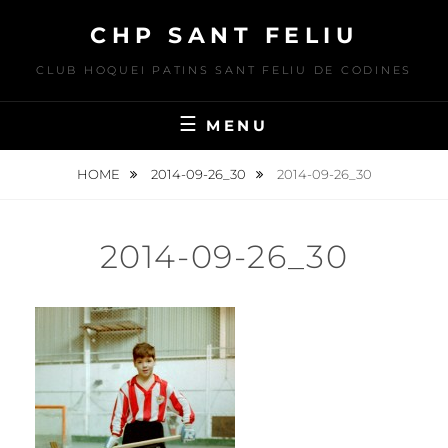
Skip
CHP SANT FELIU
to
content
CLUB HOQUEI PATINS SANT FELIU DE CODINES
MENU
HOME
2014-09-26_30
2014-09-26_30
2014-09-26_30