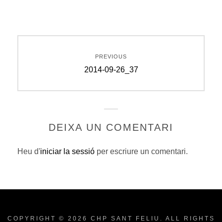
Navegació
PREVIOUS
d'entrades
Previous
2014-09-26_37
post:
DEIXA UN COMENTARI
Heu d'
iniciar la sessió
per escriure un comentari.
COPYRIGHT © 2026
CHP SANT FELIU
. ALL RIGHTS