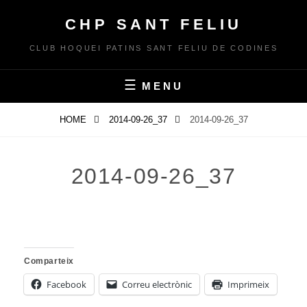
Skip
CHP SANT FELIU
to
content
CLUB HOQUEI PATINS SANT FELIU DE CODINES
MENU
HOME
2014-09-26_37
2014-09-26_37
2014-09-26_37
Comparteix
Facebook
Correu electrònic
Imprimeix