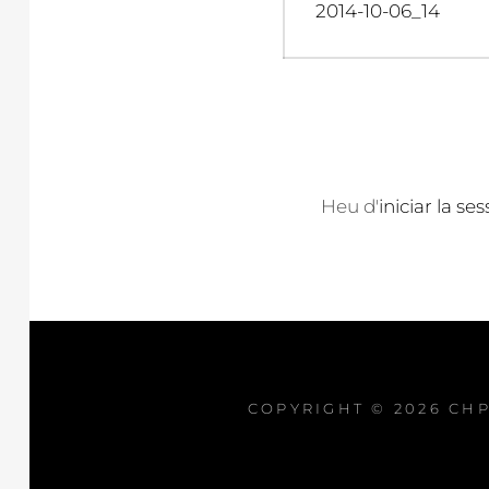
d'entrades
Previous
2014-10-06_14
post:
Heu d'
iniciar la ses
COPYRIGHT © 2026
CHP