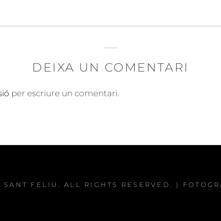
DEIXA UN COMENTARI
sió
per escriure un comentari.
 SANT FELIU
. ALL RIGHTS RESERVED. | FOTOG