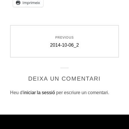
Imprimeix
Navegació
PREVIOUS
d'entrades
Previous
2014-10-06_2
post:
DEIXA UN COMENTARI
Heu d'
iniciar la sessió
per escriure un comentari.