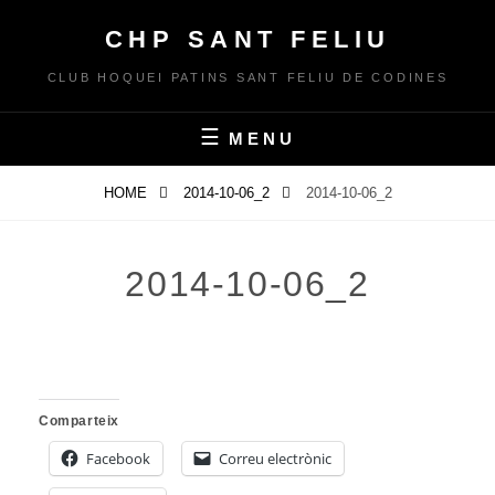
Skip
CHP SANT FELIU
to
content
CLUB HOQUEI PATINS SANT FELIU DE CODINES
MENU
HOME
2014-10-06_2
2014-10-06_2
2014-10-06_2
Comparteix
Facebook
Correu electrònic