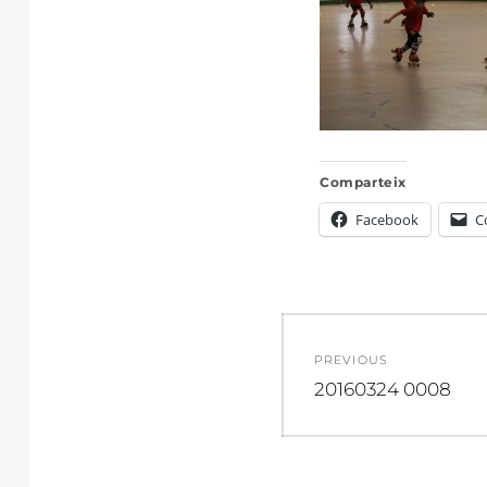
Comparteix
Facebook
C
Navegació
PREVIOUS
d'entrades
Previous
20160324 0008
post: