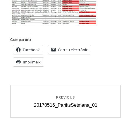
Comparteix
Facebook
Correu electrònic
Imprimeix
Navegació
PREVIOUS
d'entrades
Previous
20170516_PartitsSetmana_01
post: