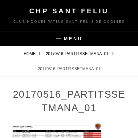
Skip
CHP SANT FELIU
to
content
CLUB HOQUEI PATINS SANT FELIU DE CODINES
MENU
HOME
20170516_PARTITSSETMANA_01
20170516_PARTITSSETMANA_01
20170516_PARTITSSE
TMANA_01