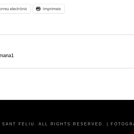
orreu electrònic
Imprimeix
tmana1
 SANT FELIU
. ALL RIGHTS RESERVED. | FOTOG