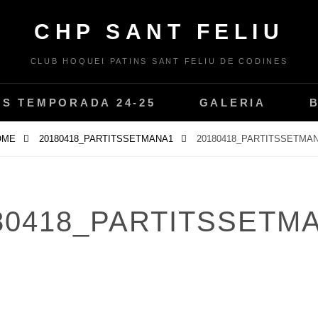
CHP SANT FELIU
CLUB HOQUEI PATINS SANT FELIU DE CODINES
PS TEMPORADA 24-25
GALERIA
OME
20180418_PARTITSSETMANA1
20180418_PARTITSSETMA
80418_PARTITSSETM