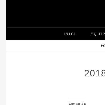
Skip
to
content
INICI
EQUI
H
201
Comparteix