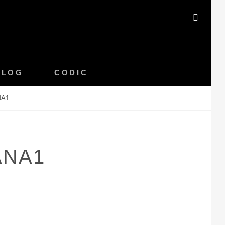
SEAR
BLOG
CODIC
NA1
ANA1