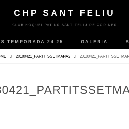
CHP SANT FELIU
CLUB HOQUEI PATINS SANT FELIU DE CODINES
PS TEMPORADA 24-25
GALERIA
OME
20180421_PARTITSSETMANA2
20180421_PARTITSSETMA
80421_PARTITSSETM