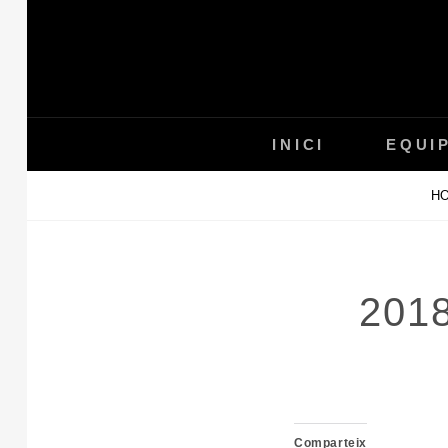
Skip
to
content
INICI
EQUI
H
201
Comparteix