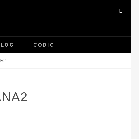
SEAR
BLOG
CODIC
NA2
ANA2