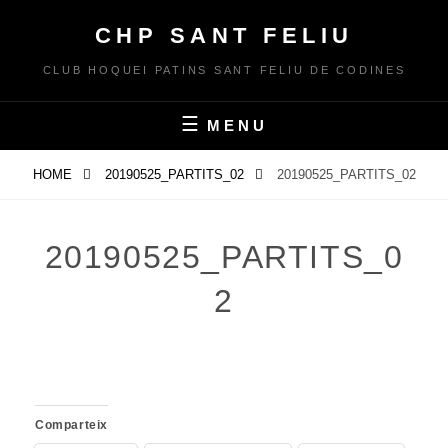
Skip
CHP SANT FELIU
to
content
CLUB HOQUEI PATINS SANT FELIU DE CODINES
MENU
HOME
20190525_PARTITS_02
20190525_PARTITS_02
20190525_PARTITS_0
2
Comparteix