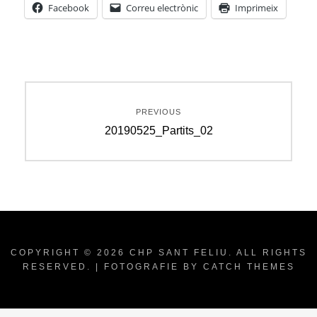
Facebook
Correu electrònic
Imprimeix
Navegació
PREVIOUS
d'entrades
Previous
20190525_Partits_02
post:
COPYRIGHT © 2026
CHP SANT FELIU
. ALL RIGHTS
RESERVED. | FOTOGRAFIE BY
CATCH THEMES