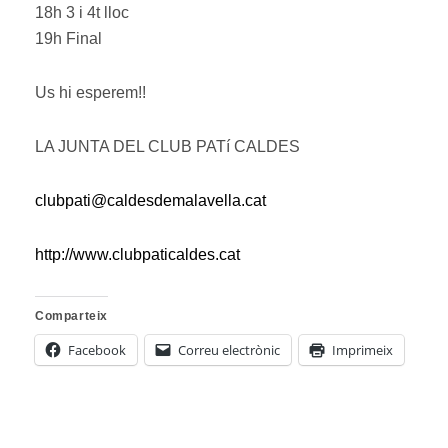
18h 3 i 4t lloc
19h Final
Us hi esperem!!
LA JUNTA DEL CLUB PATí CALDES
clubpati@caldesdemalavella.cat
http://www.clubpaticaldes.cat
Comparteix
Facebook
Correu electrònic
Imprimeix