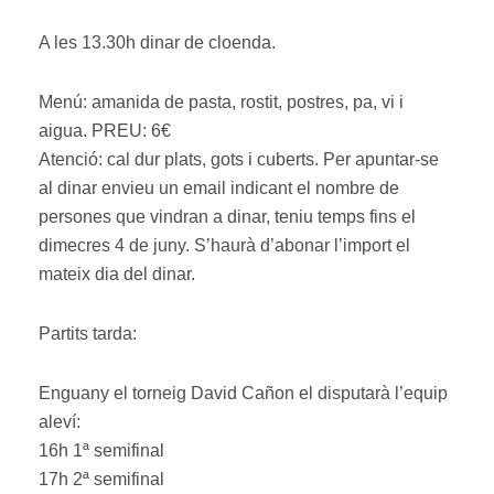
A les 13.30h dinar de cloenda.
Menú: amanida de pasta, rostit, postres, pa, vi i
aigua. PREU: 6€
Atenció: cal dur plats, gots i cuberts. Per apuntar-se
al dinar envieu un email indicant el nombre de
persones que vindran a dinar, teniu temps fins el
dimecres 4 de juny. S’haurà d’abonar l’import el
mateix dia del dinar.
Partits tarda:
Enguany el torneig David Cañon el disputarà l’equip
aleví:
16h 1ª semifinal
17h 2ª semifinal