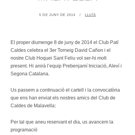
POSTED
BY
5 DE JUNY DE 2014
LLUÍS
ON
El proper diumenge 8 de juny de 2014 el Club Patí
Caldes celebra el 3er Torneig David Cañon i el
nostre Club Hoquei Sant Feliu vol ser-hi molt
present. Hi anirà l’equip Prebenjamí Iniciació, Aleví i
Segona Catalana.
Us passem a continuació el cartell i la convocatòria
que ens han enviat els nostres amics del Club de
Caldes de Malavella:
Per tal que aneu reservant el dia, us avancem la
programació