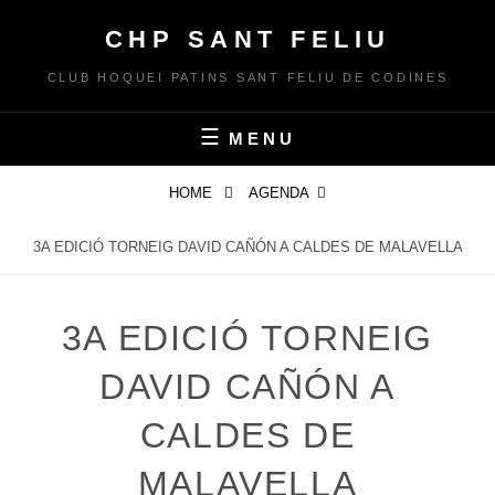
Skip
CHP SANT FELIU
to
content
CLUB HOQUEI PATINS SANT FELIU DE CODINES
MENU
HOME
AGENDA
3A EDICIÓ TORNEIG DAVID CAÑÓN A CALDES DE MALAVELLA
3A EDICIÓ TORNEIG
DAVID CAÑÓN A
CALDES DE
MALAVELLA