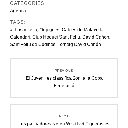
CATEGORIES:
Agenda
TAGS:
#chpsantfeliu
,
#tujugues
,
Caldes de Malavella
,
Calendari
,
Club Hoquei Sant Feliu
,
David Cañon
,
Sant Feliu de Codines
,
Torneig David Cañón
Navegació
PREVIOUS
d'entrades
Previous
El Juvenil es classifica 2on. a la Copa
post:
Federació
NEXT
Next
Les patinadores Nerea Wis i Ivet Figueras es