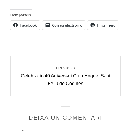
Comparteix
Facebook
Correu electrònic
Imprimeix
Navegació
PREVIOUS
d'entrades
Previous
Celebració 40 Aniversari Club Hoquei Sant
post:
Feliu de Codines
DEIXA UN COMENTARI