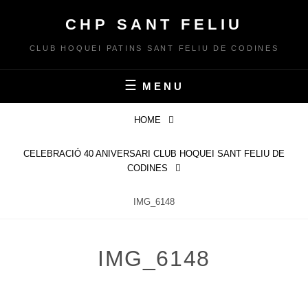
Skip
CHP SANT FELIU
to
content
CLUB HOQUEI PATINS SANT FELIU DE CODINES
MENU
HOME
CELEBRACIÓ 40 ANIVERSARI CLUB HOQUEI SANT FELIU DE
CODINES
IMG_6148
IMG_6148