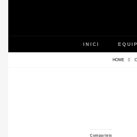
Skip
to
content
INICI
EQUI
HOME
C
Comparteix