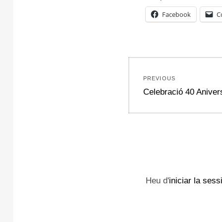
Facebook
C
Navegació
PREVIOUS
d'entrades
Previous
Celebració 40 Aniver
post:
Heu d'
iniciar la sess