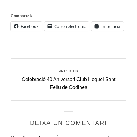
Comparteix
Facebook
Correu electrònic
Imprimeix
Navegació
PREVIOUS
d'entrades
Previous
Celebració 40 Aniversari Club Hoquei Sant
post:
Feliu de Codines
DEIXA UN COMENTARI