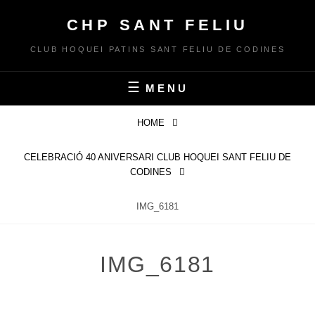
Skip
CHP SANT FELIU
to
content
CLUB HOQUEI PATINS SANT FELIU DE CODINES
MENU
HOME
CELEBRACIÓ 40 ANIVERSARI CLUB HOQUEI SANT FELIU DE
CODINES
IMG_6181
IMG_6181