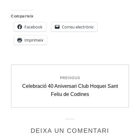
Comparteix
Facebook
Correu electrònic
Imprimeix
Navegació
PREVIOUS
d'entrades
Previous
Celebració 40 Aniversari Club Hoquei Sant
post:
Feliu de Codines
DEIXA UN COMENTARI