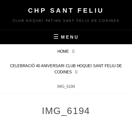
Skip
CHP SANT FELIU
to
content
CLUB HOQUEI PATINS SANT FELIU DE CODINES
MENU
HOME
CELEBRACIÓ 40 ANIVERSARI CLUB HOQUEI SANT FELIU DE
CODINES
IMG_6194
IMG_6194