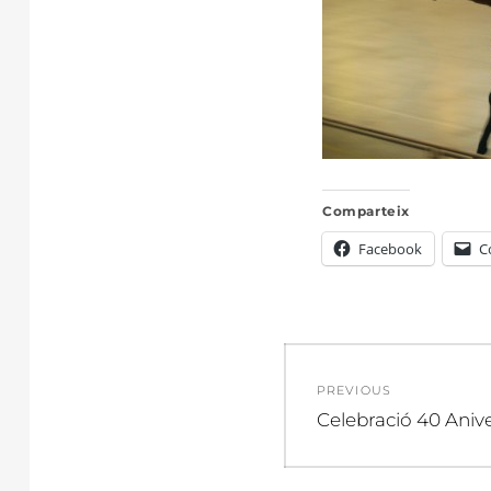
Comparteix
Facebook
C
Navegació
PREVIOUS
d'entrades
Previous
Celebració 40 Aniv
post: