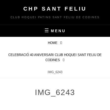
Skip
CHP SANT FELIU
to
content
CLUB HOQUEI PATINS SANT FELIU DE CODINES
MENU
HOME
CELEBRACIÓ 40 ANIVERSARI CLUB HOQUEI SANT FELIU DE
CODINES
IMG_6243
IMG_6243