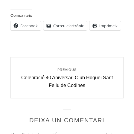
Comparteix
Facebook
Correu electrònic
Imprimeix
Navegació
PREVIOUS
d'entrades
Previous
Celebració 40 Aniversari Club Hoquei Sant
post:
Feliu de Codines
DEIXA UN COMENTARI