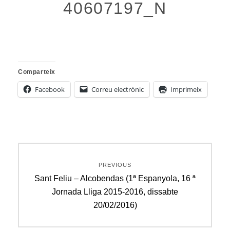
40607197_N
Comparteix
Facebook
Correu electrònic
Imprimeix
Navegació
PREVIOUS
d'entrades
Previous
Sant Feliu – Alcobendas (1ª Espanyola, 16 ª
post:
Jornada Lliga 2015-2016, dissabte
20/02/2016)