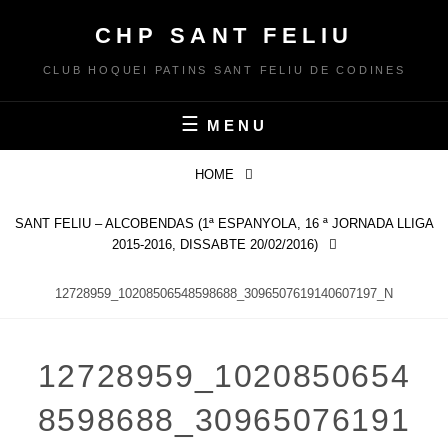
Skip
CHP SANT FELIU
to
content
CLUB HOQUEI PATINS SANT FELIU DE CODINES
MENU
HOME
SANT FELIU – ALCOBENDAS (1ª ESPANYOLA, 16 ª JORNADA LLIGA
2015-2016, DISSABTE 20/02/2016)
12728959_10208506548598688_3096507619140607197_N
12728959_1020850654
8598688_30965076191