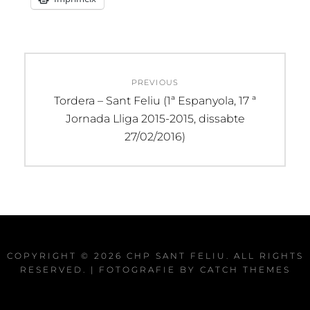
Navegació
PREVIOUS
d'entrades
Previous
Tordera – Sant Feliu (1ª Espanyola, 17 ª
post:
Jornada Lliga 2015-2015, dissabte
27/02/2016)
COPYRIGHT © 2026
CHP SANT FELIU
. ALL RIGHTS
RESERVED. | FOTOGRAFIE BY
CATCH THEMES