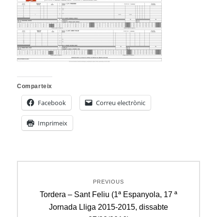
Comparteix
Facebook
Correu electrònic
Imprimeix
Navegació
PREVIOUS
d'entrades
Previous
Tordera – Sant Feliu (1ª Espanyola, 17 ª
post:
Jornada Lliga 2015-2015, dissabte