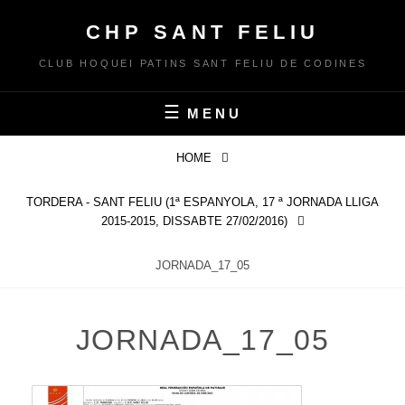
Skip
CHP SANT FELIU
to
content
CLUB HOQUEI PATINS SANT FELIU DE CODINES
MENU
HOME
TORDERA - SANT FELIU (1ª ESPANYOLA, 17 ª JORNADA LLIGA
2015-2015, DISSABTE 27/02/2016)
JORNADA_17_05
JORNADA_17_05