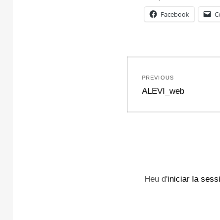
Facebook
C
Navegació
PREVIOUS
d'entrades
Previous
ALEVI_web
post:
Heu d'
iniciar la sess