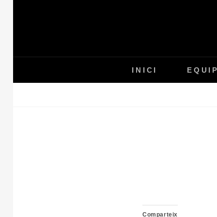
Skip
to
content
INICI
EQUI
Comparteix