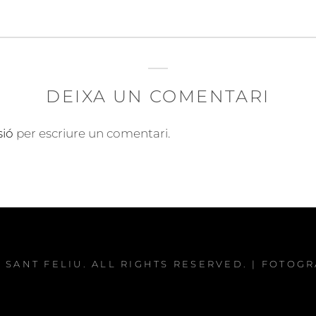
DEIXA UN COMENTARI
sió
per escriure un comentari.
 SANT FELIU
. ALL RIGHTS RESERVED. | FOTOG