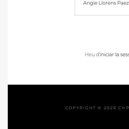
d'entrades
Previous
Angie Llorens Paez
post:
Heu d'
iniciar la ses
COPYRIGHT © 2026
CHP