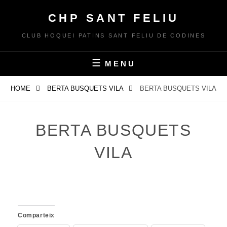
Skip
CHP SANT FELIU
to
content
CLUB HOQUEI PATINS SANT FELIU DE CODINES
MENU
HOME
BERTA BUSQUETS VILA
BERTA BUSQUETS VILA
BERTA BUSQUETS
VILA
Comparteix