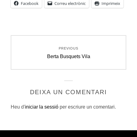
Facebook
Correu electrònic
Imprimeix
Navegació
PREVIOUS
d'entrades
Previous
Berta Busquets Vila
post:
DEIXA UN COMENTARI
Heu d'
iniciar la sessió
per escriure un comentari.