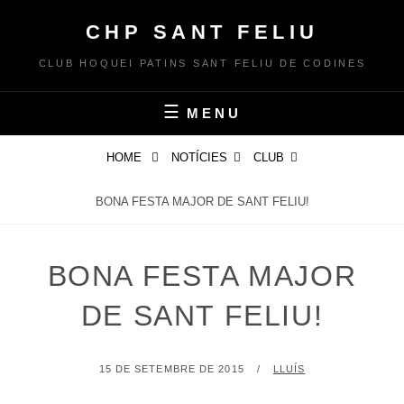
Skip
CHP SANT FELIU
to
content
CLUB HOQUEI PATINS SANT FELIU DE CODINES
MENU
HOME
NOTÍCIES
CLUB
BONA FESTA MAJOR DE SANT FELIU!
BONA FESTA MAJOR
DE SANT FELIU!
POSTED
BY
15 DE SETEMBRE DE 2015
LLUÍS
ON