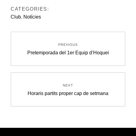
CATEGORIES:
Club
,
Notícies
Navegació
PREVIOUS
d'entrades
Previous
Pretemporada del 1er Equip d’Hoquei
post:
NEXT
Next
Horaris partits proper cap de setmana
post: