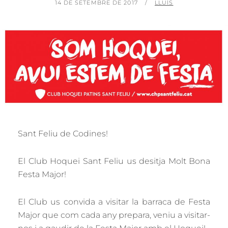
POSTED
BY
14 DE SETEMBRE DE 2017
LLUÍS
ON
Sant Feliu de Codines!
El Club Hoquei Sant Feliu us desitja Molt Bona
Festa Major!
El Club us convida a visitar la barraca de Festa
Major que com cada any prepara, veniu a visitar-