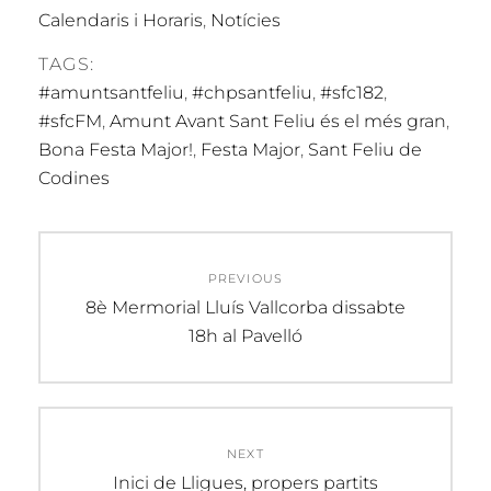
Calendaris i Horaris
,
Notícies
TAGS:
#amuntsantfeliu
,
#chpsantfeliu
,
#sfc182
,
#sfcFM
,
Amunt Avant Sant Feliu és el més gran
,
Bona Festa Major!
,
Festa Major
,
Sant Feliu de
Codines
Navegació
PREVIOUS
d'entrades
Previous
8è Mermorial Lluís Vallcorba dissabte
post:
18h al Pavelló
NEXT
Next
Inici de Lligues, propers partits