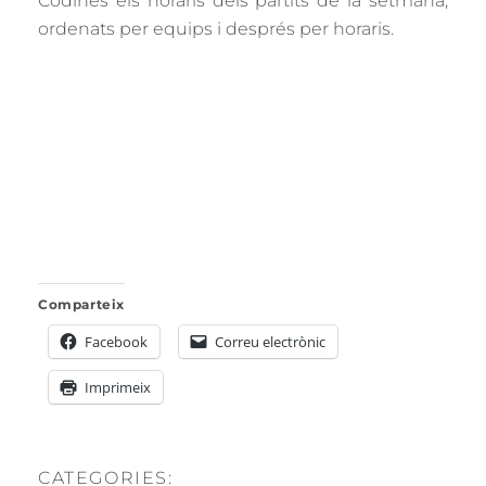
Codines els horaris dels partits de la setmana,
ordenats per equips i després per horaris.
Comparteix
Facebook
Correu electrònic
Imprimeix
CATEGORIES: