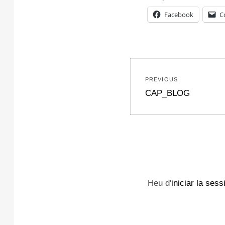
Facebook
C
Navegació
PREVIOUS
d'entrades
Previous
CAP_BLOG
post:
Heu d'
iniciar la sess