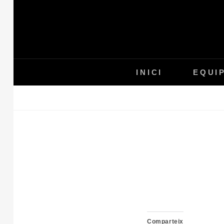
Skip
to
content
INICI
EQUI
Comparteix