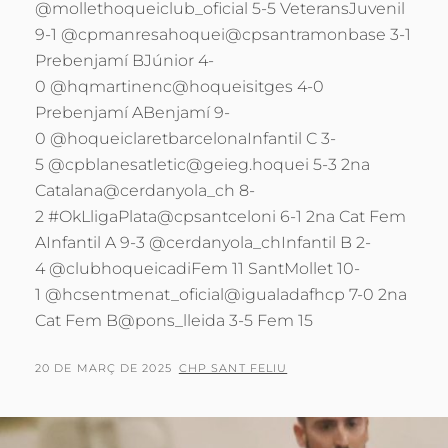
@mollethoqueiclub_oficial 5-5 VeteransJuvenil
9-1 @cpmanresahoquei@cpsantramonbase 3-1
Prebenjamí BJúnior 4-
0 @hqmartinenc@hoqueisitges 4-0
Prebenjamí ABenjamí 9-
0 @hoqueiclaretbarcelonaInfantil C 3-
5 @cpblanesatletic@geieg.hoquei 5-3 2na
Catalana@cerdanyola_ch 8-
2 #OkLligaPlata@cpsantceloni 6-1 2na Cat Fem
AInfantil A 9-3 @cerdanyola_chInfantil B 2-
4 @clubhoqueicadiFem 11 SantMollet 10-
1 @hcsentmenat_oficial@igualadafhcp 7-0 2na
Cat Fem B@pons_lleida 3-5 Fem 15
POSTED
BY
20 DE MARÇ DE 2025
CHP SANT FELIU
ON