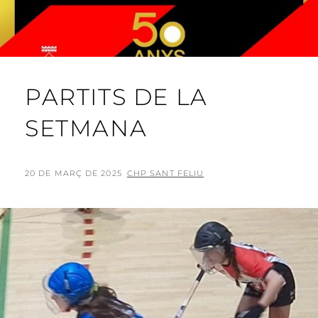
PARTITS DE LA
SETMANA
POSTED
BY
20 DE MARÇ DE 2025
CHP SANT FELIU
ON