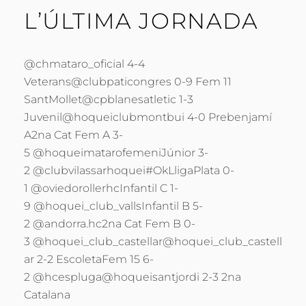
L’ÚLTIMA JORNADA
@chmataro_oficial 4-4
Veterans@clubpaticongres 0-9 Fem 11
SantMollet@cpblanesatletic 1-3
Juvenil@hoqueiclubmontbui 4-0 Prebenjamí
A2na Cat Fem A 3-
5 @hoqueimatarofemeniJúnior 3-
2 @clubvilassarhoquei#OkLligaPlata 0-
1 @oviedorollerhcInfantil C 1-
9 @hoquei_club_vallsInfantil B 5-
2 @andorra.hc2na Cat Fem B 0-
3 @hoquei_club_castellar@hoquei_club_castell
ar 2-2 EscoletaFem 15 6-
2 @hcespluga@hoqueisantjordi 2-3 2na
Catalana