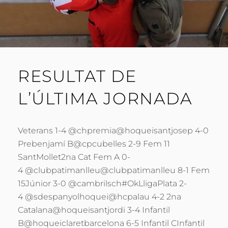
RESULTAT DE
L’ÚLTIMA JORNADA
Veterans 1-4 @chpremia@hoqueisantjosep 4-0
Prebenjamí B@cpcubelles 2-9 Fem 11
SantMollet2na Cat Fem A 0-
4 @clubpatimanlleu@clubpatimanlleu 8-1 Fem
15Júnior 3-0 @cambrilsch#OkLligaPlata 2-
4 @sdespanyolhoquei@hcpalau 4-2 2na
Catalana@hoqueisantjordi 3-4 Infantil
B@hoqueiclaretbarcelona 6-5 Infantil CInfantil