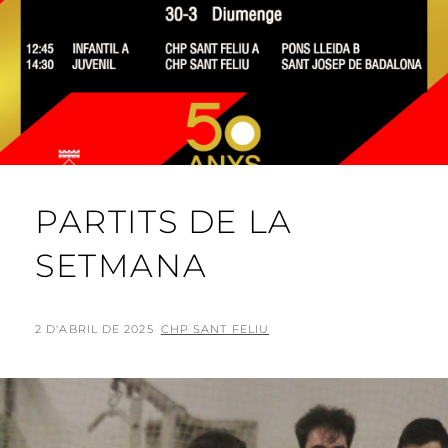
PARTITS DE LA
SETMANA
POSTED
BY
2 D'ABRIL DE 2025
CHP SANT FELIU
ON