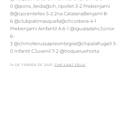
0 @pons_lleida@ch_ripollet 3-2 Prebenjamí
B@cpcentelles 5-2 2na CatalanaBenjamí 8-
6 @clubpatimasquefa@chcorbera 4-1
Prebenjamí AInfantil A 6-1 @igualadahcJúnior
6-
3 @chmollerussaprevintegral@chpalafrugell 3-
0 Infantil CJuvenil 7-2 @hoqueiuehorta
POSTED
BY
14 DE FEBRER DE 2025
CHP SANT FELIU
ON