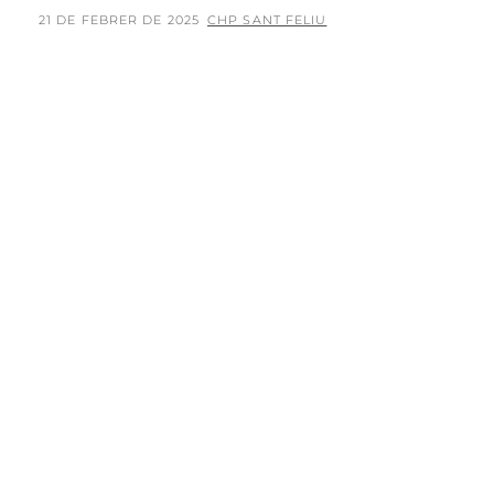
POSTED
BY
21 DE FEBRER DE 2025
CHP SANT FELIU
ON