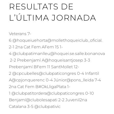
RESULTATS DE
L’ÚLTIMA JORNADA
Veterans 7-
6 @hoqueiuehorta@mollethoqueiclub_oficial.
2-1 2na Cat Fem AFem 15 1-
4 @clubpatimanlleu@hoquei.se.salle.bonanova
2-2 Prebenjamí A@hoqueisantjosep 3-3
Prebenjamí BFem 11 SantMollet 12-
2 @cpcubelles@clubpaticongres 0-4 Infantil
A@cpjonquerenc 0-4 Júnior@pons_lleida 7-4
2na Cat Fem B#OkLligaPlata 1-
1 @clubpatitordera@clubpaticongres 0-10
Benjamí@clubolesapati 2-2 Juvenil2na
Catalana 3-5 @clubpativic