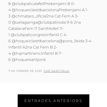
8 @clubpaticalafellPrebenjamí B 0-
4 @hoqueiclaretbarcelonaPrebenjamí A 1-
3 @chmataro_oficial2na Cat Fem A 3-
0 @uelagarriga@clubpatiroda 9-6 2na
CatalanaFem 11 SantMollet 11-
1 @clubpaticongresInfantil C 4-
6 @hoqueiclaretbarcelona@pons_lleida 3-4
Infantil A2na Cat Fem B 2-
4 @hqmartinencInfantil B 7-
6 @hoqueisantjordi
POSTED
BY
7 DE FEBRER DE 2025
CHP SANT FELIU
ON
Navegació
ENTRADES ANTERIORS