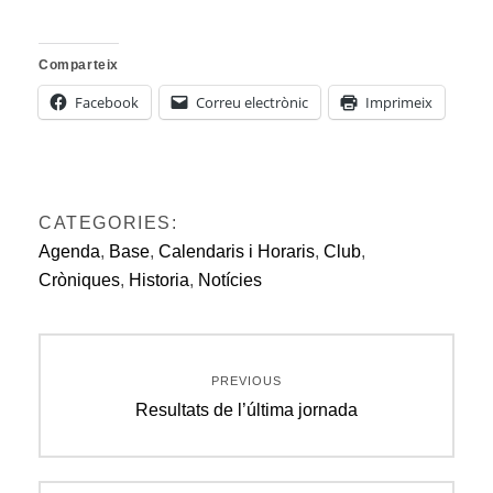
Comparteix
Facebook
Correu electrònic
Imprimeix
CATEGORIES:
Agenda
,
Base
,
Calendaris i Horaris
,
Club
,
Cròniques
,
Historia
,
Notícies
Navegació
PREVIOUS
d'entrades
Previous
Resultats de l’última jornada
post: