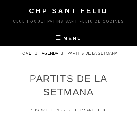
Skip
CHP SANT FELIU
to
content
CLUB HOQUEI PATINS SANT FELIU DE CODINES
MENU
HOME
AGENDA
PARTITS DE LA SETMANA
PARTITS DE LA
SETMANA
POSTED
BY
2 D'ABRIL DE 2025
CHP SANT FELIU
ON