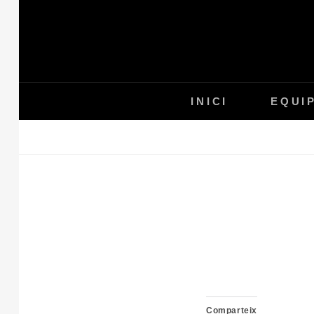
Skip
to
content
INICI
EQUI
Comparteix