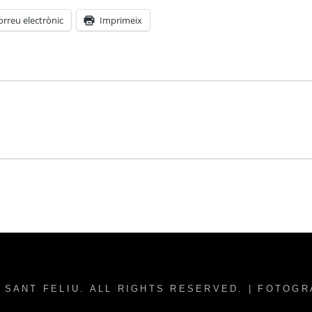
orreu electrònic
Imprimeix
 SANT FELIU
. ALL RIGHTS RESERVED. | FOTOG