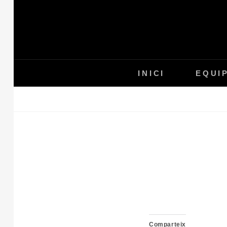
Skip
to
content
INICI
EQUI
Comparteix