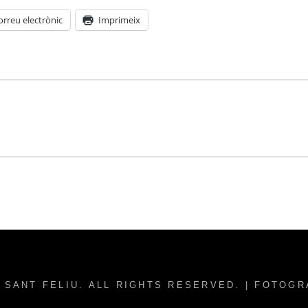
orreu electrònic
Imprimeix
 SANT FELIU
. ALL RIGHTS RESERVED. | FOTOG