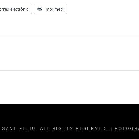
orreu electrònic
Imprimeix
 SANT FELIU
. ALL RIGHTS RESERVED. | FOTOG