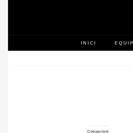
Skip
to
content
INICI
EQUI
Comparteix