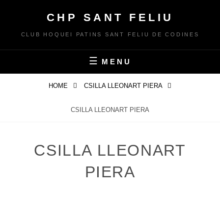
Skip
CHP SANT FELIU
to
content
CLUB HOQUEI PATINS SANT FELIU DE CODINES
MENU
HOME
CSILLA LLEONART PIERA
CSILLA LLEONART PIERA
CSILLA LLEONART
PIERA