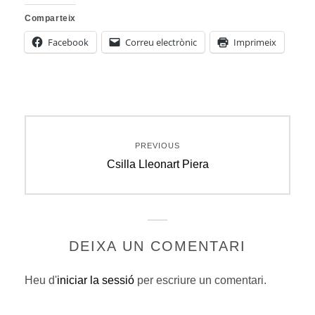
Comparteix
Facebook
Correu electrònic
Imprimeix
Navegació
PREVIOUS
d'entrades
Previous
Csilla Lleonart Piera
post:
DEIXA UN COMENTARI
Heu d'
iniciar la sessió
per escriure un comentari.