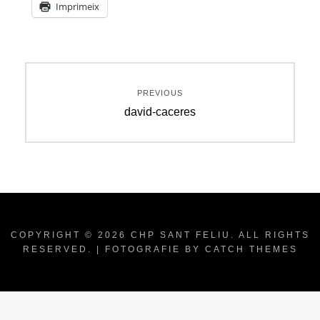
Imprimeix
Navegació
PREVIOUS
d'entrades
Previous
david-caceres
post:
COPYRIGHT © 2026
CHP SANT FELIU
. ALL RIGHTS
RESERVED. | FOTOGRAFIE BY
CATCH THEMES