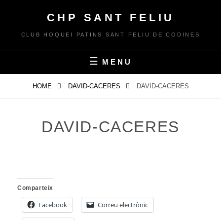
Skip
CHP SANT FELIU
to
content
CLUB HOQUEI PATINS SANT FELIU DE CODINES
MENU
HOME
DAVID-CACERES
DAVID-CACERES
DAVID-CACERES
Comparteix
Facebook
Correu electrònic