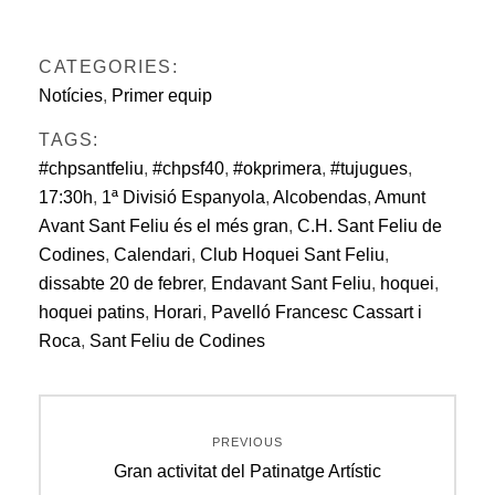
CATEGORIES:
Notícies
,
Primer equip
TAGS:
#chpsantfeliu
,
#chpsf40
,
#okprimera
,
#tujugues
,
17:30h
,
1ª Divisió Espanyola
,
Alcobendas
,
Amunt
Avant Sant Feliu és el més gran
,
C.H. Sant Feliu de
Codines
,
Calendari
,
Club Hoquei Sant Feliu
,
dissabte 20 de febrer
,
Endavant Sant Feliu
,
hoquei
,
hoquei patins
,
Horari
,
Pavelló Francesc Cassart i
Roca
,
Sant Feliu de Codines
Navegació
PREVIOUS
d'entrades
Previous
Gran activitat del Patinatge Artístic