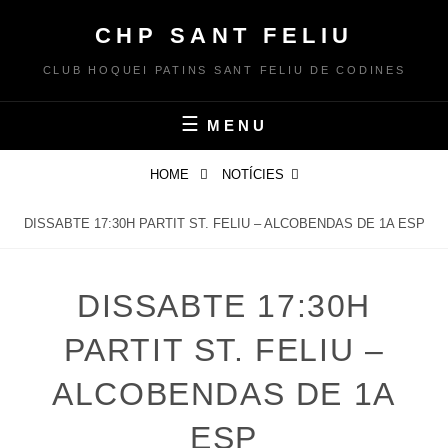
Skip
CHP SANT FELIU
to
content
CLUB HOQUEI PATINS SANT FELIU DE CODINES
MENU
HOME
NOTÍCIES
DISSABTE 17:30H PARTIT ST. FELIU – ALCOBENDAS DE 1A ESP
DISSABTE 17:30H
PARTIT ST. FELIU –
ALCOBENDAS DE 1A
ESP