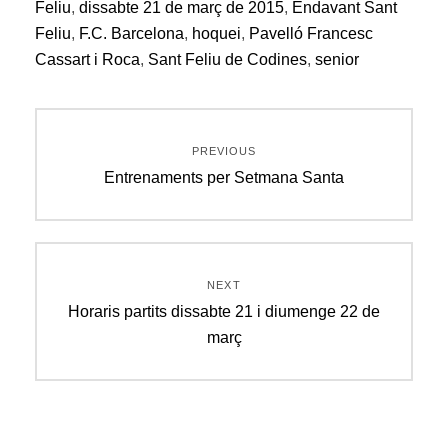
Feliu
,
dissabte 21 de març de 2015
,
Endavant Sant
Feliu
,
F.C. Barcelona
,
hoquei
,
Pavelló Francesc
Cassart i Roca
,
Sant Feliu de Codines
,
senior
Navegació
PREVIOUS
d'entrades
Previous
Entrenaments per Setmana Santa
post:
NEXT
Next
Horaris partits dissabte 21 i diumenge 22 de
post:
març