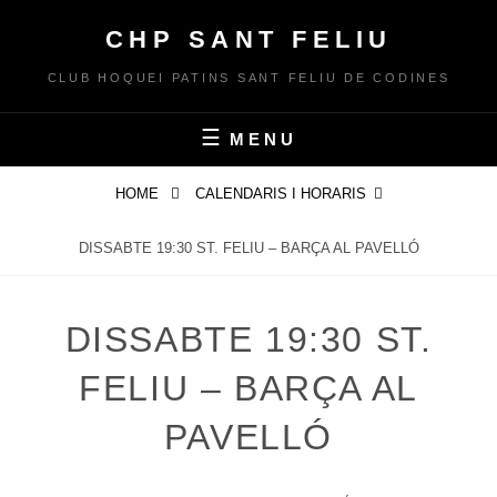
Skip
CHP SANT FELIU
to
content
CLUB HOQUEI PATINS SANT FELIU DE CODINES
MENU
HOME
CALENDARIS I HORARIS
DISSABTE 19:30 ST. FELIU – BARÇA AL PAVELLÓ
DISSABTE 19:30 ST.
FELIU – BARÇA AL
PAVELLÓ