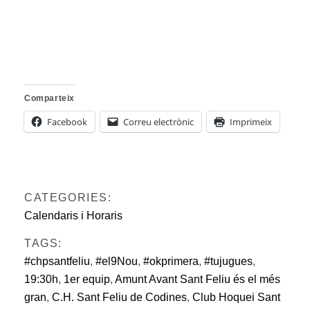
Comparteix
Facebook
Correu electrònic
Imprimeix
CATEGORIES:
Calendaris i Horaris
TAGS:
#chpsantfeliu
,
#el9Nou
,
#okprimera
,
#tujugues
,
19:30h
,
1er equip
,
Amunt Avant Sant Feliu és el més
gran
,
C.H. Sant Feliu de Codines
,
Club Hoquei Sant