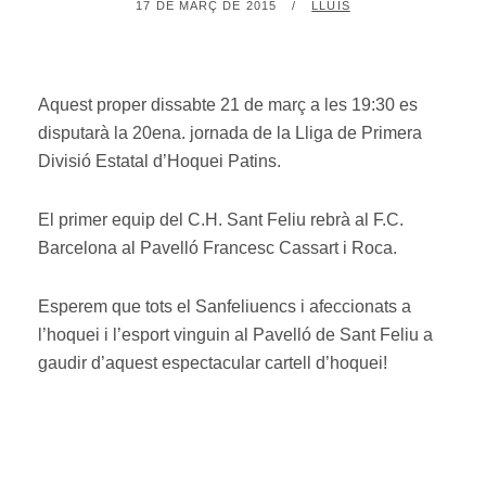
POSTED
BY
17 DE MARÇ DE 2015
LLUÍS
ON
Aquest proper dissabte 21 de març a les 19:30 es
disputarà la 20ena. jornada de la Lliga de Primera
Divisió Estatal d’Hoquei Patins.
El primer equip del C.H. Sant Feliu rebrà al F.C.
Barcelona al Pavelló Francesc Cassart i Roca.
Esperem que tots el Sanfeliuencs i afeccionats a
l’hoquei i l’esport vinguin al Pavelló de Sant Feliu a
gaudir d’aquest espectacular cartell d’hoquei!