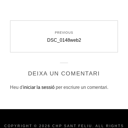
Navegació
PREVIOUS
d'entrades
Previous
DSC_0148web2
post:
DEIXA UN COMENTARI
Heu d'
iniciar la sessió
per escriure un comentari.
COPYRIGHT © 2026
CHP SANT FELIU
. ALL RIGHTS