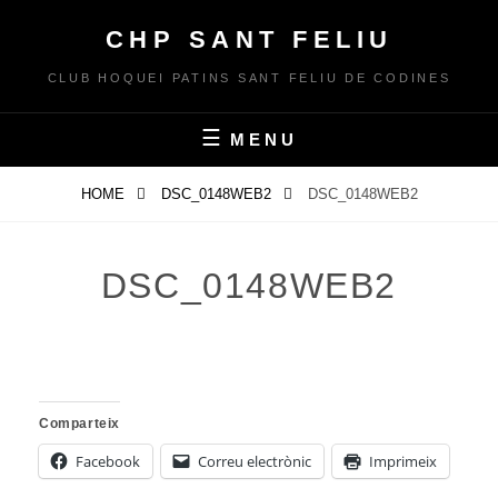
Skip
CHP SANT FELIU
to
content
CLUB HOQUEI PATINS SANT FELIU DE CODINES
MENU
HOME
DSC_0148WEB2
DSC_0148WEB2
DSC_0148WEB2
Comparteix
Facebook
Correu electrònic
Imprimeix