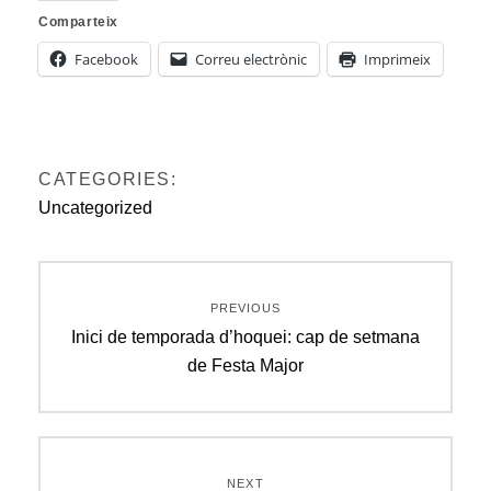
Comparteix
Facebook
Correu electrònic
Imprimeix
CATEGORIES:
Uncategorized
Navegació
PREVIOUS
d'entrades
Previous
Inici de temporada d’hoquei: cap de setmana
post:
de Festa Major
NEXT