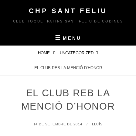
Skip
CHP SANT FELIU
to
content
CLUB HOQUEI PATINS SANT FELIU DE CODINES
MENU
HOME
UNCATEGORIZED
EL CLUB REB LA MENCIÓ D’HONOR
EL CLUB REB LA
MENCIÓ D’HONOR
POSTED
BY
14 DE SETEMBRE DE 2014
LLUÍS
ON