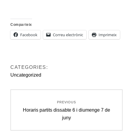
Comparteix
Facebook
Correu electrònic
Imprimeix
CATEGORIES:
Uncategorized
Navegació
PREVIOUS
d'entrades
Previous
Horaris partits dissabte 6 i diumenge 7 de
post:
juny