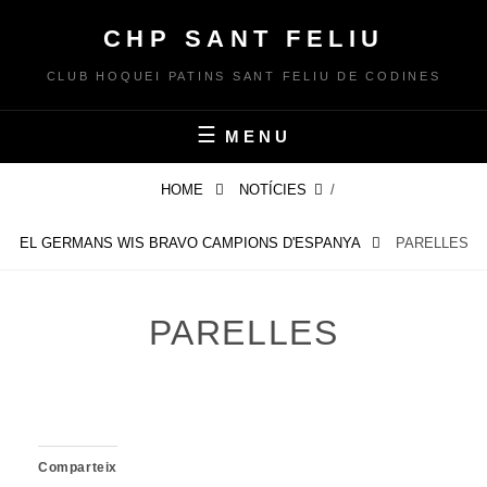
Skip
CHP SANT FELIU
to
content
CLUB HOQUEI PATINS SANT FELIU DE CODINES
MENU
HOME
NOTÍCIES
/
EL GERMANS WIS BRAVO CAMPIONS D'ESPANYA
PARELLES
PARELLES
Comparteix