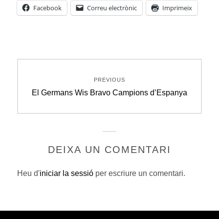
Facebook
Correu electrònic
Imprimeix
Navegació
PREVIOUS
d'entrades
Previous
El Germans Wis Bravo Campions d’Espanya
post:
DEIXA UN COMENTARI
Heu d'
iniciar la sessió
per escriure un comentari.